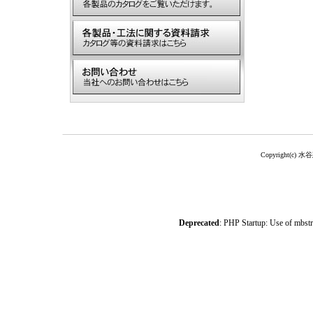
Copyright(c) 水
Deprecated
: PHP Startup: Use of mbstr