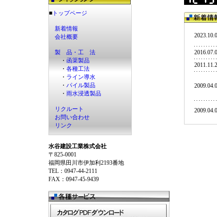
■
トップページ
新着情報
2023.10.
会社概要
製 品・工 法
2016.07.
・
函渠製品
2011.11.
・
各種工法
・
ライン導水
・
パイル製品
2009.04.
・
雨水浸透製品
リクルート
2009.04.
お問い合わせ
リンク
水谷建設工業株式会社
〒825-0001
福岡県田川市伊加利2193番地
TEL：0947-44-2111
FAX：0947-45-9439